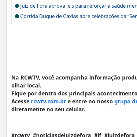
Juiz de Fora aprova leis para reforçar a saúde men
Corrida Duque de Caxias abre celebrações da “S
Na RCWTV, você acompanha informação produzi
olhar local.
Fique por dentro dos principais acontecimentos
Acesse
rcwtv.com.br
e entre no nosso
grupo d
diretamente no seu celular.
#rcwtv, #noticiasdejuizdefora, #jf, #juizdefor