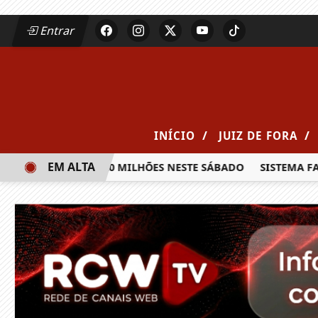
Entrar
/
/
INÍCIO
JUIZ DE FORA
EM ALTA
RÊMIO DE R$ 20 MILHÕES NESTE SÁBADO
SISTEMA FAEMG S