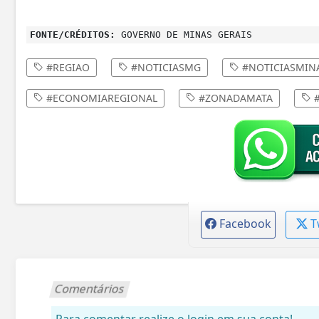
FONTE/CRÉDITOS:
GOVERNO DE MINAS GERAIS
#REGIAO
#NOTICIASMG
#NOTICIASMIN
#ECONOMIAREGIONAL
#ZONADAMATA
#
Facebook
T
Comentários
Para comentar realize o login em sua conta!