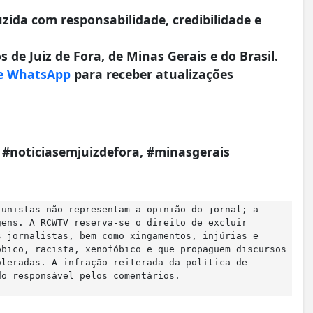
da com responsabilidade, credibilidade e
 de Juiz de Fora, de Minas Gerais e do Brasil.
e WhatsApp
para receber atualizações
a, #noticiasemjuizdefora, #minasgerais
lunistas não representam a opinião do jornal; a
gens. A RCWTV reserva-se o direito de excluir
s jornalistas, bem como xingamentos, injúrias e
óbico, racista, xenofóbico e que propaguem discursos
oleradas. A infração reiterada da política de
do responsável pelos comentários.