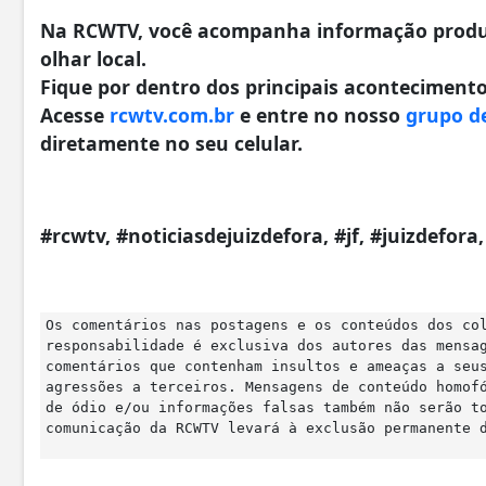
Na RCWTV, você acompanha informação produzi
olhar local.
Fique por dentro dos principais acontecimentos
Acesse
rcwtv.com.br
e entre no nosso
grupo d
diretamente no seu celular.
#rcwtv, #noticiasdejuizdefora, #jf, #juizdefor
Os comentários nas postagens e os conteúdos dos co
responsabilidade é exclusiva dos autores das mensa
comentários que contenham insultos e ameaças a seu
agressões a terceiros. Mensagens de conteúdo homof
de ódio e/ou informações falsas também não serão t
comunicação da RCWTV levará à exclusão permanente 