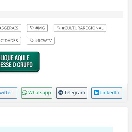
ASGERAIS
#MG
#CULTURAREGIONAL
CIDADES
#RCWTV
witter
Whatsapp
Telegram
LinkedIn