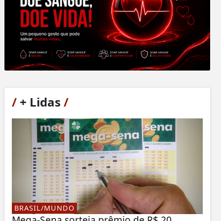
/
+ Lidas
/
BRASIL/MUNDO
Mega-Sena sorteia prêmio de R$ 20