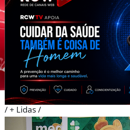
/
+ Lidas
/