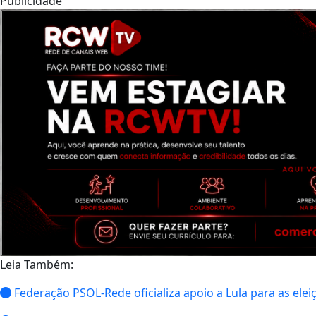
Publicidade
Leia Também:
Federação PSOL-Rede oficializa apoio a Lula para as elei