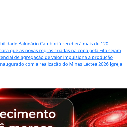
bilidade
Balneário Camboriú receberá mais de 120
ara que as novas regras criadas na copa pela Fifa sejam
potencial de agregação de valor impulsiona a produção
 inaugurado com a realização do Minas Láctea 2026
Igreja