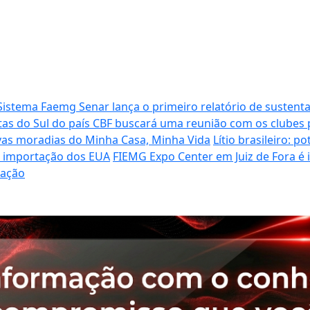
Sistema Faemg Senar lança o primeiro relatório de sustenta
tas do Sul do país
CBF buscará uma reunião com os clubes p
vas moradias do Minha Casa, Minha Vida
Lítio brasileiro: 
de importação dos EUA
FIEMG Expo Center em Juiz de Fora é
ração