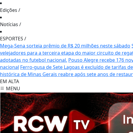
Edições
/
Notícias
/
ESPORTES
/
Mega-Sena sorteia prêmio de R$ 20 milhões neste sábado
velejadores para a terceira etapa do maior circuito de rega
adotadas no futebol nacional.
Pouso Alegre recebe 176 no
nacional
Ferro-gusa de Sete Lagoas é excluído de tarifas 
histórica de Minas Gerais reabre após sete anos de restau
EM ALTA
MENU