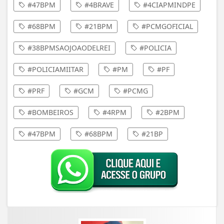
#47BPM
#4BRAVE
#4CIAPMINDPE
#68BPM
#21BPM
#PCMGOFICIAL
#38BPMSAOJOAODELREI
#POLICIA
#POLICIAMIITAR
#PM
#PF
#PRF
#GCM
#PCMG
#BOMBEIROS
#4RPM
#2BPM
#47BPM
#68BPM
#21BP