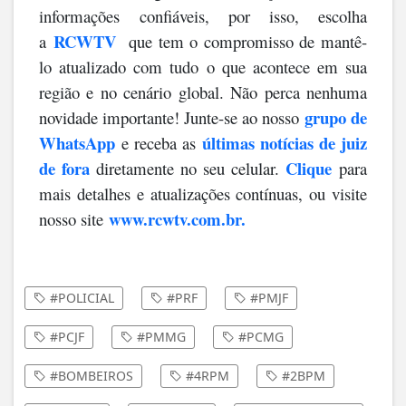
informações confiáveis, por isso, escolha
RCWTV
a
que tem o compromisso de mantê-
lo atualizado com tudo o que acontece em sua
região e no cenário global. Não perca nenhuma
grupo de
novidade importante! Junte-se ao nosso
WhatsApp
últimas notícias de juiz
e receba as
de fora
Clique
diretamente no seu celular.
para
mais detalhes e atualizações contínuas, ou visite
www.rcwtv.com.br.
nosso site
#POLICIAL
#PRF
#PMJF
#PCJF
#PMMG
#PCMG
#BOMBEIROS
#4RPM
#2BPM