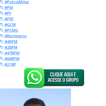
#PoliciaMiitar
#PM
#PF
#PRF
#GCM
#PCMG
#Bombeiros
#4RPM
#2BPM
#47BPM
#68BPM
#21BP