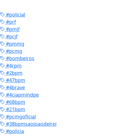
#policial
#prf
#pmjf
#pcjf
#pmmg
#pcmg
#bombeiros
#4rpm
#2bpm
#47bpm
#4brave
#4ciapmindpe
#68bpm
#21bpm
#pcmgoficial
#38bpmsaojoaodelrei
#policia