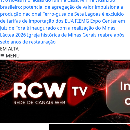
brasileiro: potencial de agregação de valor impulsiona a
produção nacional
Ferro-gusa de Sete Lagoas é excluído
de tarifas de importação dos EUA
FIEMG Expo Center em
Juiz de Fora é inaugurado com a realização do Minas
Láctea 2026
Igreja histórica de Minas Gerais reabre após
sete anos de restauração
EM ALTA
MENU