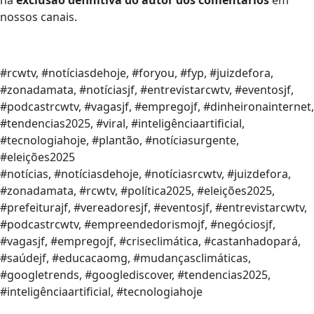
nossos canais.
#rcwtv, #notíciasdehoje, #foryou, #fyp, #juizdefora,
#zonadamata, #notíciasjf, #entrevistarcwtv, #eventosjf,
#podcastrcwtv, #vagasjf, #empregojf, #dinheironainternet,
#tendencias2025, #viral, #inteligênciaartificial,
#tecnologiahoje, #plantão, #notíciasurgente,
#eleições2025
#notícias, #notíciasdehoje, #notíciasrcwtv, #juizdefora,
#zonadamata, #rcwtv, #política2025, #eleições2025,
#prefeiturajf, #vereadoresjf, #eventosjf, #entrevistarcwtv,
#podcastrcwtv, #empreendedorismojf, #negóciosjf,
#vagasjf, #empregojf, #criseclimática, #castanhadopará,
#saúdejf, #educacaomg, #mudançasclimáticas,
#googletrends, #googlediscover, #tendencias2025,
#inteligênciaartificial, #tecnologiahoje