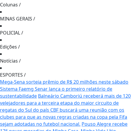
Colunas
/
MINAS GERAIS
/
POLICIAL
/
Edições
/
Notícias
/
ESPORTES
/
Mega-Sena sorteia prêmio de R$ 20 milhões neste sábado
Sistema Faemg Senar lança o primeiro relatório de
sustentabilidade
Balneário Camboriú receberá mais de 120
velejadores para a terceira etapa do maior circuito de
regatas do Sul do país
CBF buscará uma reunião com os
clubes para que as novas regras criadas na copa pela Fifa
sejam adotadas no futebol nacional.
Pouso Alegre recebe
176 novas moradias do Minha Casa, Minha Vida
Lítio