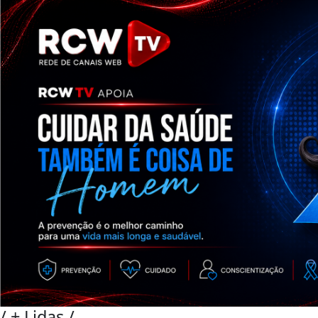
/
+ Lidas
/