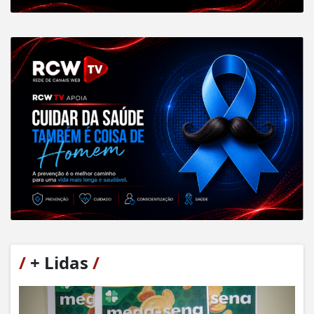
/
+ Lidas
/