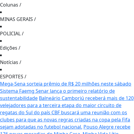
Colunas
/
MINAS GERAIS
/
POLICIAL
/
Edições
/
Notícias
/
ESPORTES
/
Mega-Sena sorteia prêmio de R$ 20 milhões neste sábado
Sistema Faemg Senar lança o primeiro relatório de
sustentabilidade
Balneário Camboriú receberá mais de 120
velejadores para a terceira etapa do maior circuito de
regatas do Sul do país
CBF buscará uma reunião com os
clubes para que as novas regras criadas na copa pela Fifa
sejam adotadas no futebol nacional.
Pouso Alegre recebe
176 novas moradias do Minha Casa, Minha Vida
Lítio