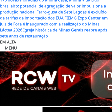
brasileiro: potencial de agregação de valor impulsiona a
produção nacional
Ferro-gusa de Sete Lagoas é excluído
de tarifas de importação dos EUA
FIEMG Expo Center em
Juiz de Fora é inaugurado com a realização do Minas
Láctea 2026
Igreja histórica de Minas Gerais reabre após
sete anos de restauração
EM ALTA
MENU