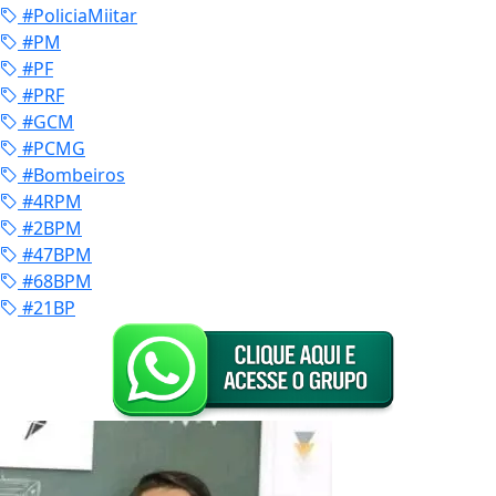
#PoliciaMiitar
#PM
#PF
#PRF
#GCM
#PCMG
#Bombeiros
#4RPM
#2BPM
#47BPM
#68BPM
#21BP