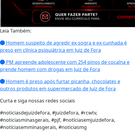
Leia Também:
Homem suspeito de agredir ex-sogra e ex-cunhada é
preso em clínica psiquiátrica em Juiz de Fora
PM apreende adolescente com 254 pinos de cocaína e
prende homem com drogas em Juiz de Fora
Homem é preso após furtar picanha, chocolates e
outros produtos em supermercado de Juiz de Fora
Curta e siga nossas redes sociais
#noticiasdejuizdefora, #juizdefora, #rcwtv,
#noticiasminasgerais, #pjf, #notíciasemjuizdefora,
#notíciasemminasgerais, #noticiasmg