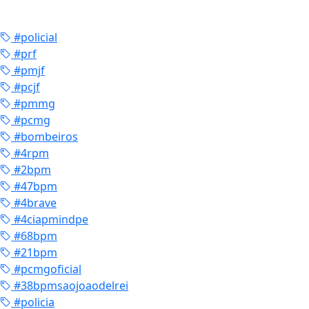
#policial
#prf
#pmjf
#pcjf
#pmmg
#pcmg
#bombeiros
#4rpm
#2bpm
#47bpm
#4brave
#4ciapmindpe
#68bpm
#21bpm
#pcmgoficial
#38bpmsaojoaodelrei
#policia