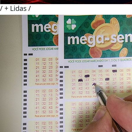
/
+ Lidas
/