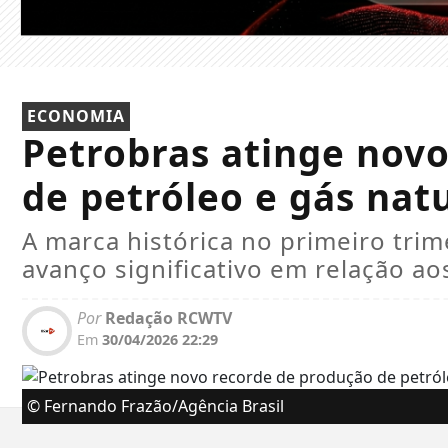
ECONOMIA
Petrobras atinge nov
de petróleo e gás nat
A marca histórica no primeiro tri
avanço significativo em relação ao
Por
Redação RCWTV
Em
30/04/2026 22:29
© Fernando Frazão/Agência Brasil