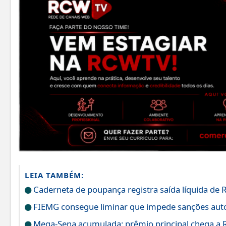
LEIA TAMBÉM:
Caderneta de poupança registra saída líquida de R
FIEMG consegue liminar que impede sanções auto
Mega-Sena acumulada: prêmio principal chega a 