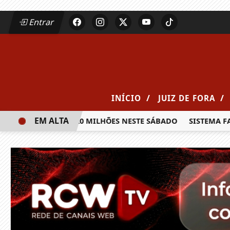
Entrar
/
/
INÍCIO
JUIZ DE FORA
EM ALTA
A PRÊMIO DE R$ 20 MILHÕES NESTE SÁBADO
SISTEMA FAE