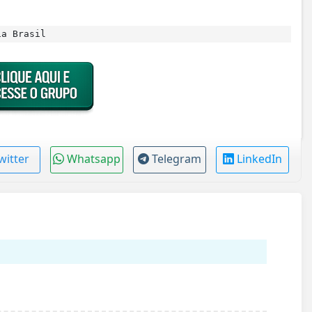
ia Brasil
witter
Whatsapp
Telegram
LinkedIn