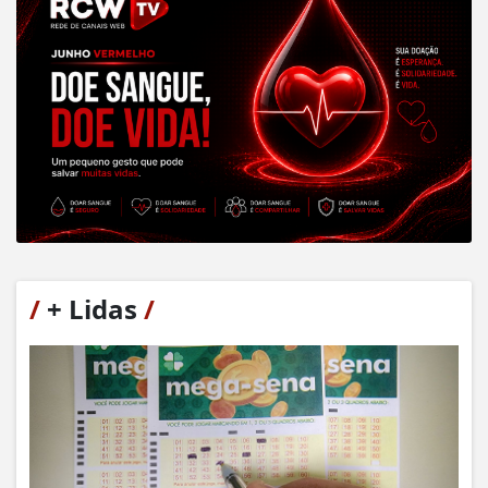
/
+ Lidas
/