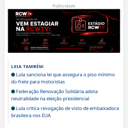
Publicidade
LEIA TAMBÉM:
Lula sanciona lei que assegura o piso mínimo
do frete para motoristas
Federação Renovação Solidária adota
neutralidade na eleição presidencial
Lula critica revogação de visto de embaixadora
brasileira nos EUA