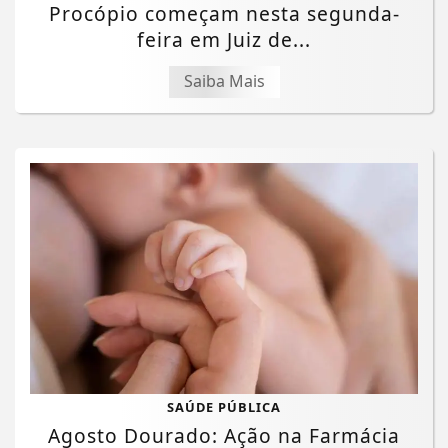
Procópio começam nesta segunda-
feira em Juiz de...
Saiba Mais
Termos de Uso e Privacidade
SAÚDE PÚBLICA
Agosto Dourado: Ação na Farmácia
Esse site utiliza cookies para melhorar sua