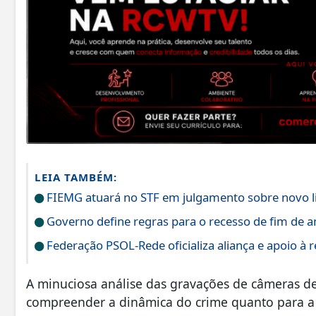
LEIA TAMBÉM:
FIEMG atuará no STF em julgamento sobre novo l
Governo define regras para o recesso de fim de a
Federação PSOL-Rede oficializa aliança e apoio à r
A minuciosa análise das gravações de câmeras de
compreender a dinâmica do crime quanto para a r