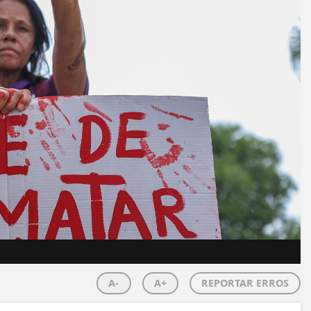
A-
A+
REPORTAR ERROS