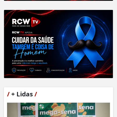
/
+ Lidas
/