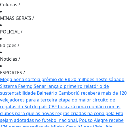
Colunas
/
MINAS GERAIS
/
POLICIAL
/
Edições
/
Notícias
/
ESPORTES
/
Mega-Sena sorteia prêmio de R$ 20 milhões neste sábado
Sistema Faemg Senar lança o primeiro relatório de
sustentabilidade
Balneário Camboriú receberá mais de 120
velejadores para a terceira etapa do maior circuito de
regatas do Sul do país
CBF buscará uma reunião com os
clubes para que as novas regras criadas na copa pela Fifa
sejam adotadas no futebol nacional.
Pouso Alegre recebe
176 novas moradias do Minha Casa, Minha Vida
Lítio