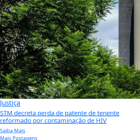
Justiça
STM decreta perda de patente de tenente
reformado por contaminação de HIV
Saiba Mais
Mais Postagens