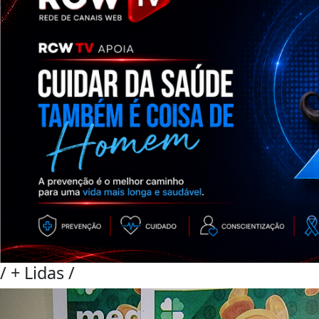
/
+ Lidas
/