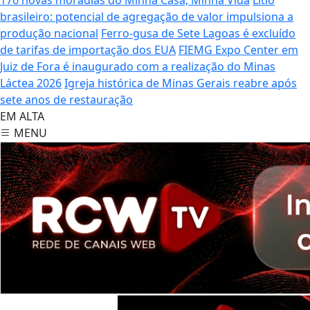
brasileiro: potencial de agregação de valor impulsiona a
produção nacional
Ferro-gusa de Sete Lagoas é excluído
de tarifas de importação dos EUA
FIEMG Expo Center em
Juiz de Fora é inaugurado com a realização do Minas
Láctea 2026
Igreja histórica de Minas Gerais reabre após
sete anos de restauração
EM ALTA
MENU