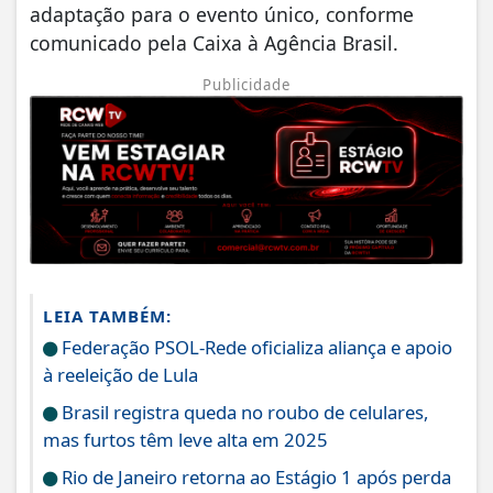
adaptação para o evento único, conforme
comunicado pela Caixa à Agência Brasil.
Publicidade
LEIA TAMBÉM:
Federação PSOL-Rede oficializa aliança e apoio
à reeleição de Lula
Brasil registra queda no roubo de celulares,
mas furtos têm leve alta em 2025
Rio de Janeiro retorna ao Estágio 1 após perda