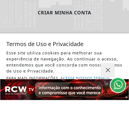
CRIAR MINHA CONTA
Termos de Uso e Privacidade
Esse site utiliza cookies para melhorar sua
experiência de navegação. Ao continuar o acesso,
entendemos que você concorda com nossos Termos
de Uso e Privacidade.
PARA MAIS INFORMAÇÕES,
ACESSE NOSSOS TERMOS
CLICANDO AQUI
PROSSEGUIR
INÍCIO
|
SOBRE
|
PAINEL DO LEITOR
|
EXPEDIENTE
|
TERMOS DE USO E PRIVACIDADE
|
FAQ
|
CONTATO