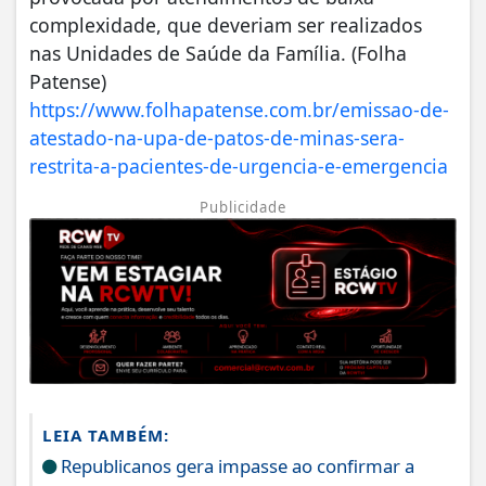
complexidade, que deveriam ser realizados
nas Unidades de Saúde da Família. (Folha
Patense)
https://www.folhapatense.com.br/emissao-de-
atestado-na-upa-de-patos-de-minas-sera-
restrita-a-pacientes-de-urgencia-e-emergencia
Publicidade
LEIA TAMBÉM:
Republicanos gera impasse ao confirmar a