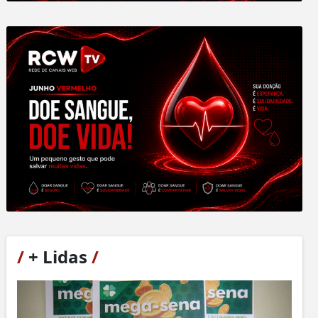
/
+ Lidas
/