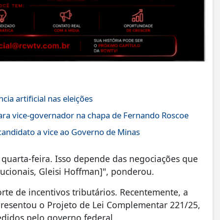
ia artificial nas eleições
para vice-governador na chapa de Fernando Roscoe
candidato a vice ao Governo de Minas
u quarta-feira. Isso depende das negociações que
ucionais, Gleisi Hoffman]", ponderou.
te de incentivos tributários. Recentemente, a
resentou o Projeto de Lei Complementar 221/25,
edidos pelo governo federal.