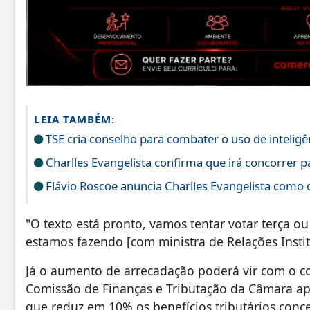
LEIA TAMBÉM:
TSE cria conselho para combater o uso de inteligênc
Charlles Evangelista confirma que irá concorrer 
Flávio Roscoe anuncia Charlles Evangelista como 
"O texto está pronto, vamos tentar votar terça o
estamos fazendo [com ministra de Relações Instit
Já o aumento de arrecadação poderá vir com o cor
Comissão de Finanças e Tributação da Câmara ap
que reduz em 10% os benefícios tributários conc