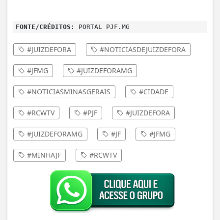
FONTE/CRÉDITOS:
PORTAL PJF.MG
#JUIZDEFORA
#NOTICIASDEJUIZDEFORA
#JFMG
#JUIZDEFORAMG
#NOTICIASMINASGERAIS
#CIDADE
#RCWTV
#PJF
#JUIZDEFORA
#JUIZDEFORAMG
#JF
#JFMG
#MINHAJF
#RCWTV