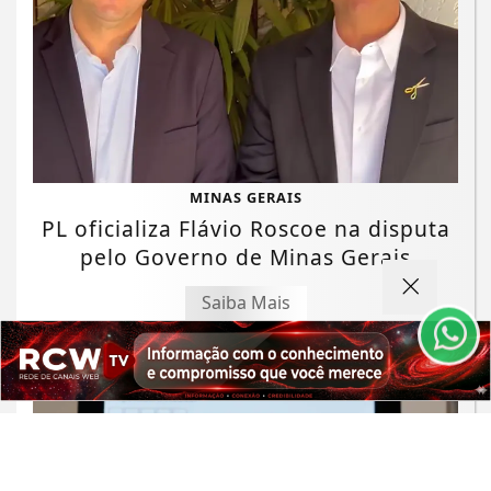
Termos de Uso e Privacidade
MINAS GERAIS
Esse site utiliza cookies para melhorar sua
PL oficializa Flávio Roscoe na disputa
experiência de navegação. Ao continuar o acesso,
pelo Governo de Minas Gerais
entendemos que você concorda com nossos Termos
de Uso e Privacidade.
Saiba Mais
PARA MAIS INFORMAÇÕES,
ACESSE NOSSOS TERMOS
CLICANDO AQUI
PROSSEGUIR