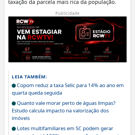
taxação da parcela mais rica da população.
Publicidade
LEIA TAMBÉM:
Copom reduz a taxa Selic para 14% ao ano em
quarta queda seguida
Quanto vale morar perto de águas limpas?
Estudo calcula impacto na valorização dos
imóveis
Lotes multifamiliares em SC podem gerar