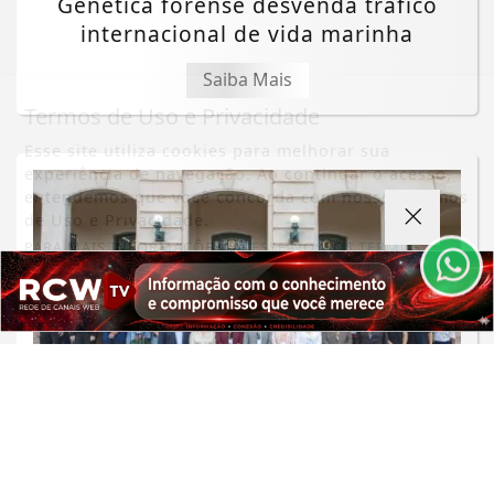
Genética forense desvenda tráfico
internacional de vida marinha
Saiba Mais
Termos de Uso e Privacidade
Esse site utiliza cookies para melhorar sua
experiência de navegação. Ao continuar o acesso,
entendemos que você concorda com nossos Termos
de Uso e Privacidade.
PARA MAIS INFORMAÇÕES,
ACESSE NOSSOS TERMOS
CLICANDO AQUI
PROSSEGUIR
GOVERNANÇA UNIVERSITÁRIA
Universidades públicas paulistas