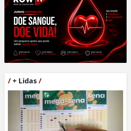
/
+ Lidas
/