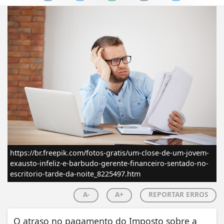
https://br.freepik.com/fotos-gratis/um-close-de-um-jovem-
exausto-infeliz-e-barbudo-gerente-financeiro-sentado-no-
escritorio-tarde-da-noite_8225497.htm
A-
A+
REPORTAR ERROS
O atraso no pagamento do Imposto sobre a