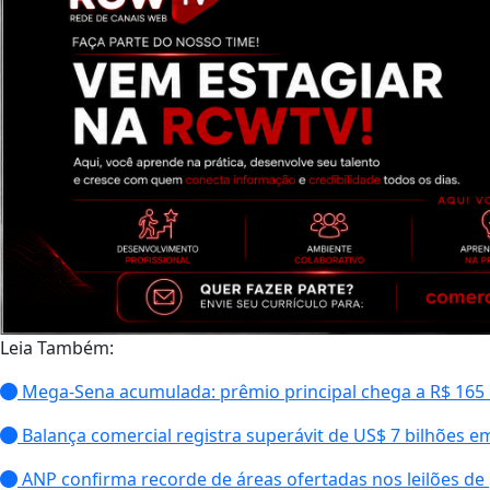
Leia Também:
Mega-Sena acumulada: prêmio principal chega a R$ 165
Balança comercial registra superávit de US$ 7 bilhões e
ANP confirma recorde de áreas ofertadas nos leilões de