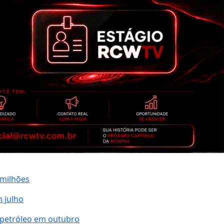
 milhões
m julho
 petróleo em outubro