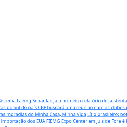
Sistema Faemg Senar lança o primeiro relatório de sustenta
tas do Sul do país
CBF buscará uma reunião com os clubes p
vas moradias do Minha Casa, Minha Vida
Lítio brasileiro: 
de importação dos EUA
FIEMG Expo Center em Juiz de Fora é