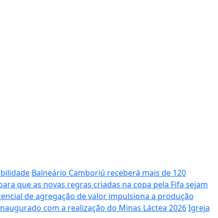
bilidade
Balneário Camboriú receberá mais de 120
ara que as novas regras criadas na copa pela Fifa sejam
potencial de agregação de valor impulsiona a produção
 inaugurado com a realização do Minas Láctea 2026
Igreja