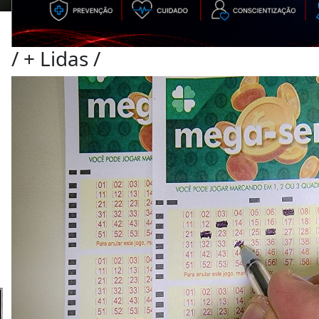
/
+ Lidas
/