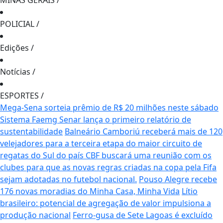
MINAS GERAIS
/
POLICIAL
/
Edições
/
Notícias
/
ESPORTES
/
Mega-Sena sorteia prêmio de R$ 20 milhões neste sábado
Sistema Faemg Senar lança o primeiro relatório de
sustentabilidade
Balneário Camboriú receberá mais de 120
velejadores para a terceira etapa do maior circuito de
regatas do Sul do país
CBF buscará uma reunião com os
clubes para que as novas regras criadas na copa pela Fifa
sejam adotadas no futebol nacional.
Pouso Alegre recebe
176 novas moradias do Minha Casa, Minha Vida
Lítio
brasileiro: potencial de agregação de valor impulsiona a
produção nacional
Ferro-gusa de Sete Lagoas é excluído