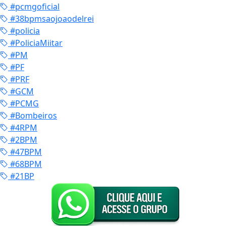
#pcmgoficial
#38bpmsaojoaodelrei
#policia
#PoliciaMiitar
#PM
#PF
#PRF
#GCM
#PCMG
#Bombeiros
#4RPM
#2BPM
#47BPM
#68BPM
#21BP