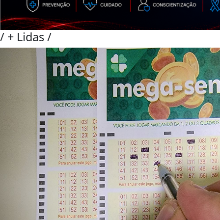
/
+ Lidas
/