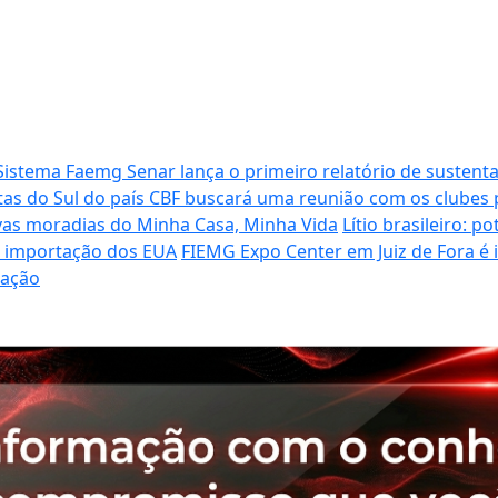
Sistema Faemg Senar lança o primeiro relatório de sustenta
tas do Sul do país
CBF buscará uma reunião com os clubes p
vas moradias do Minha Casa, Minha Vida
Lítio brasileiro: 
de importação dos EUA
FIEMG Expo Center em Juiz de Fora é
ração