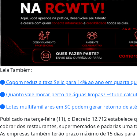
Leia Também:
Copom reduz a taxa Selic para 14% ao ano em quarta q
Quanto vale morar perto de águas limpas? Estudo calcul
Lotes multifamiliares em SC podem gerar retorno de a
Publicado na terça-feira (11), o Decreto 12.712 estabelece
cobrar dos restaurantes, supermercados e padarias uma ta
As empresas também terão prazo máximo de 15 dias para r