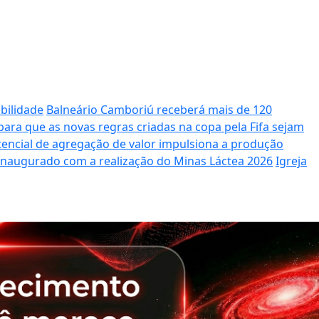
bilidade
Balneário Camboriú receberá mais de 120
ara que as novas regras criadas na copa pela Fifa sejam
potencial de agregação de valor impulsiona a produção
 inaugurado com a realização do Minas Láctea 2026
Igreja