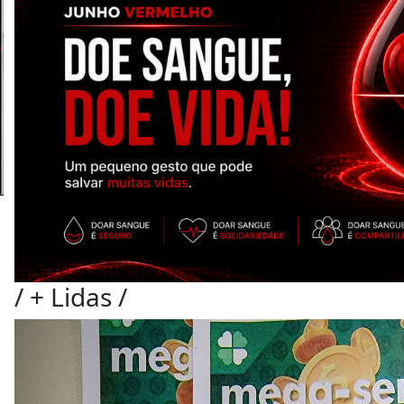
/
+ Lidas
/