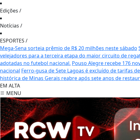
Edições
/
Notícias
/
ESPORTES
/
Mega-Sena sorteia prêmio de R$ 20 milhões neste sábado
velejadores para a terceira etapa do maior circuito de rega
adotadas no futebol nacional.
Pouso Alegre recebe 176 no
nacional
Ferro-gusa de Sete Lagoas é excluído de tarifas 
histórica de Minas Gerais reabre após sete anos de restau
EM ALTA
MENU