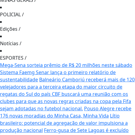
MINAS GERAIS
/
POLICIAL
/
Edições
/
Notícias
/
ESPORTES
/
Mega-Sena sorteia prêmio de R$ 20 milhões neste sábado
Sistema Faemg Senar lança o primeiro relatório de
sustentabilidade
Balneário Camboriú receberá mais de 120
velejadores para a terceira etapa do maior circuito de
regatas do Sul do país
CBF buscará uma reunião com os
clubes para que as novas regras criadas na copa pela Fifa
sejam adotadas no futebol nacional.
Pouso Alegre recebe
176 novas moradias do Minha Casa, Minha Vida
Lítio
brasileiro: potencial de agregação de valor impulsiona a
produção nacional
Ferro-gusa de Sete Lagoas é excluído