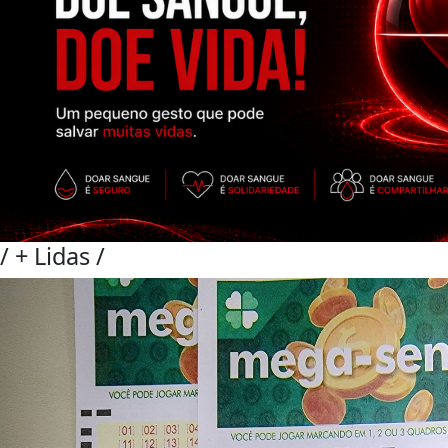
/
+ Lidas
/