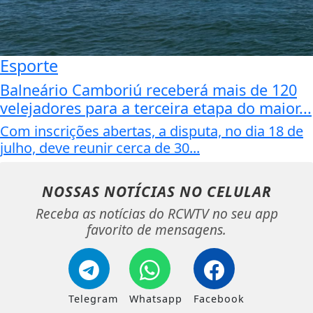
Esporte
Balneário Camboriú receberá mais de 120
velejadores para a terceira etapa do maior...
Com inscrições abertas, a disputa, no dia 18 de
julho, deve reunir cerca de 30...
NOSSAS NOTÍCIAS
NO CELULAR
Receba as notícias do RCWTV no seu app
favorito de mensagens.
Telegram
Whatsapp
Facebook