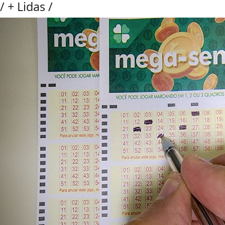
/
+ Lidas
/