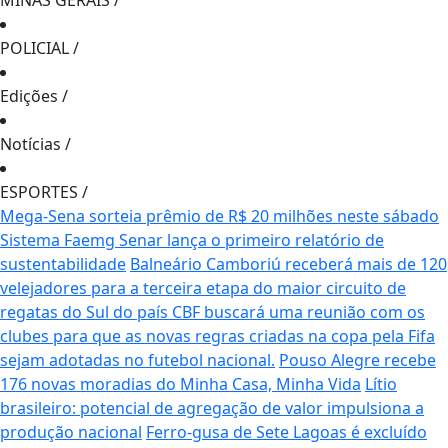
MINAS GERAIS
/
POLICIAL
/
Edições
/
Notícias
/
ESPORTES
/
Mega-Sena sorteia prêmio de R$ 20 milhões neste sábado
Sistema Faemg Senar lança o primeiro relatório de
sustentabilidade
Balneário Camboriú receberá mais de 120
velejadores para a terceira etapa do maior circuito de
regatas do Sul do país
CBF buscará uma reunião com os
clubes para que as novas regras criadas na copa pela Fifa
sejam adotadas no futebol nacional.
Pouso Alegre recebe
176 novas moradias do Minha Casa, Minha Vida
Lítio
brasileiro: potencial de agregação de valor impulsiona a
produção nacional
Ferro-gusa de Sete Lagoas é excluído