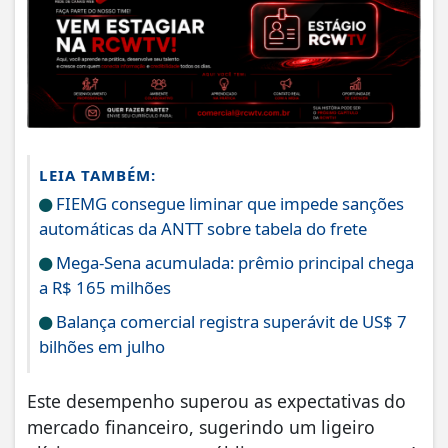
LEIA TAMBÉM:
FIEMG consegue liminar que impede sanções
automáticas da ANTT sobre tabela do frete
Mega-Sena acumulada: prêmio principal chega
a R$ 165 milhões
Balança comercial registra superávit de US$ 7
bilhões em julho
Este desempenho superou as expectativas do
mercado financeiro, sugerindo um ligeiro