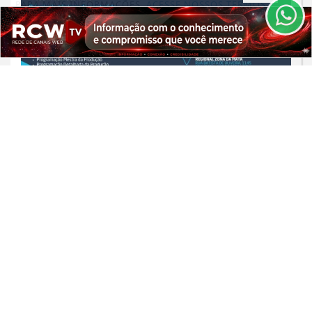
PARA MAIS INFORMAÇÕES,
ACESSE NOSSOS TERMOS
CLICANDO AQUI
PROSSEGUIR
CAPACITAÇÃO INDUSTRIAL
FIEMG Zona da Mata promove
treinamento de Planejamento e
Controle da Produção...
Saiba Mais