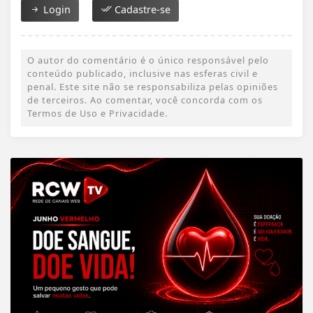
Login
Cadastre-se
O autor do comentário é o único responsável pelo
conteúdo publicado, inclusive nas esferas civil e
penal. Este site não se responsabiliza pelas opiniões
de terceiros. Ao comentar, você concorda com os
Termos de Uso e Privacidade.