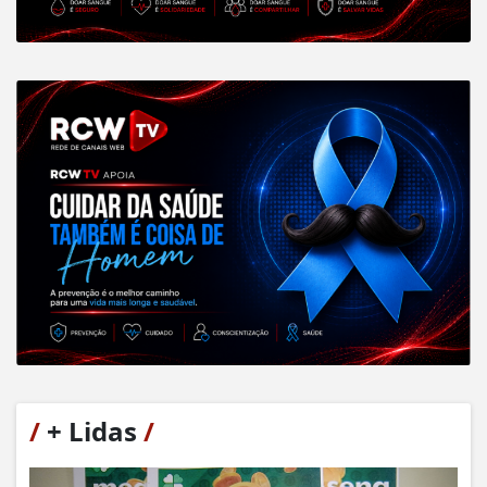
/
+ Lidas
/