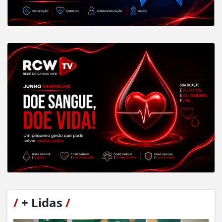
/
+ Lidas
/