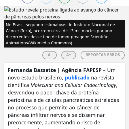
No Brasil, segundo estimativas do Instituto Nacional de
Câncer (Inca), ocorrem cerca de 13 mil mortes por ano
decorrentes desse tipo de tumor (imagem: Scientific
Animations/Wikimedia Commons)
A-
A+
REPORTAR ERROS
Fernanda Bassette | Agência FAPESP
– Um
novo estudo brasileiro,
publicado
na revista
científica
Molecular and Cellular Endocrinology
,
desvendou o papel-chave da proteína
periostina e de células pancreáticas estreladas
no processo que permite ao câncer de
pâncreas infiltrar nervos e se disseminar
precocemente, aumentando o risco de