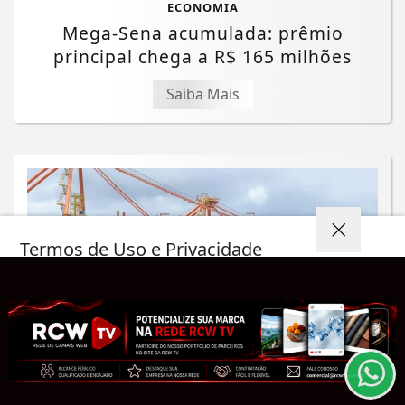
ECONOMIA
Mega-Sena acumulada: prêmio
principal chega a R$ 165 milhões
Saiba Mais
Termos de Uso e Privacidade
Esse site utiliza cookies para melhorar sua
experiência de navegação. Ao continuar o acesso,
entendemos que você concorda com nossos Termos
de Uso e Privacidade.
PARA MAIS INFORMAÇÕES,
ACESSE NOSSOS TERMOS
CLICANDO AQUI
ECONOMIA