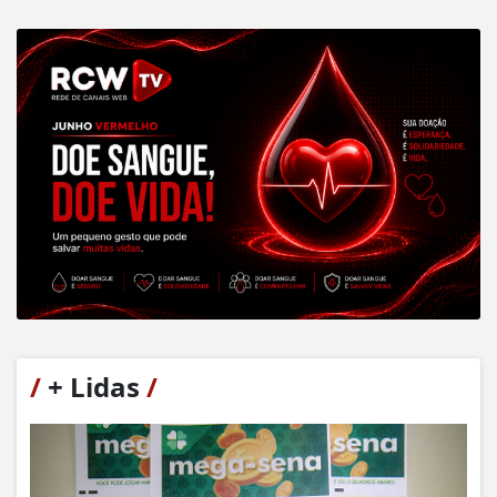
/
+ Lidas
/