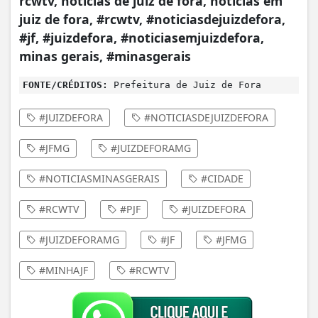
rcwtv, noticias de juiz de fora, noticias em
juiz de fora, #rcwtv, #noticiasdejuizdefora,
#jf, #juizdefora, #noticiasemjuizdefora,
minas gerais, #minasgerais
FONTE/CRÉDITOS:
Prefeitura de Juiz de Fora
#JUIZDEFORA
#NOTICIASDEJUIZDEFORA
#JFMG
#JUIZDEFORAMG
#NOTICIASMINASGERAIS
#CIDADE
#RCWTV
#PJF
#JUIZDEFORA
#JUIZDEFORAMG
#JF
#JFMG
#MINHAJF
#RCWTV