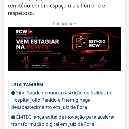
cemitério em um espaço mais humano e
respeitoso.
Publicidade
LEIA TAMBÉM:
Sind-Saúde denuncia restrição de fraldas no
Hospital João Penido e Fhemig nega
desabastecimento em Juiz de Fora
EMTEC lança edital de inovação para acelerar
transformação digital em Juiz de Fora