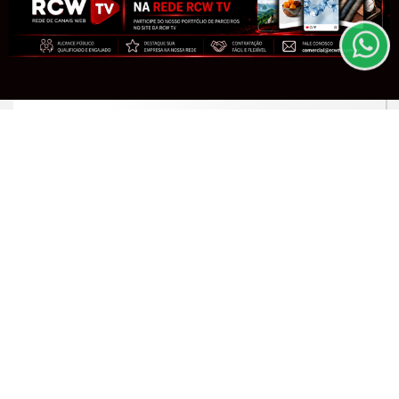
de Uso e Privacidade.
PARA MAIS INFORMAÇÕES,
ACESSE NOSSOS TERMOS
CLICANDO AQUI
PROSSEGUIR
GIRO DE NOTÍCIAS
Sustentabilidade financeira em
hospitais filantrópicos
Saiba Mais