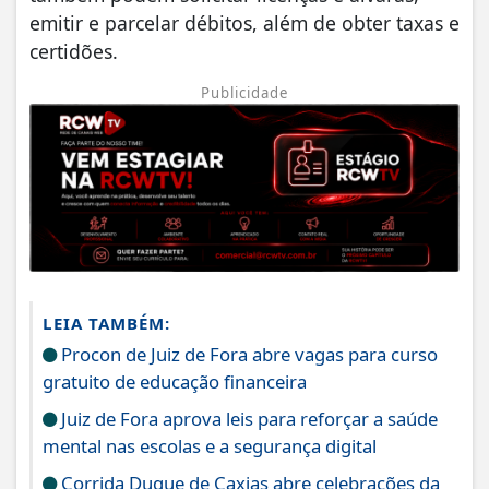
emitir e parcelar débitos, além de obter taxas e
certidões.
Publicidade
LEIA TAMBÉM:
Procon de Juiz de Fora abre vagas para curso
gratuito de educação financeira
Juiz de Fora aprova leis para reforçar a saúde
mental nas escolas e a segurança digital
Corrida Duque de Caxias abre celebrações da