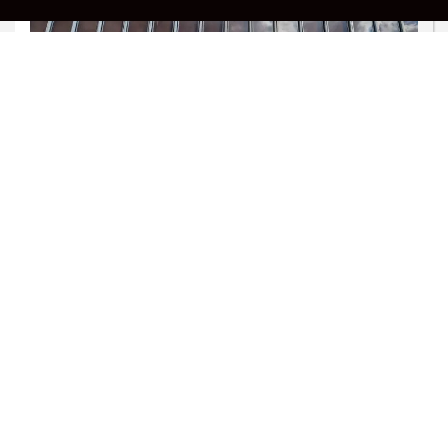
PROSSEGUIR
ECONOMIA
Copom reduz a taxa Selic para 14% ao
ano em quarta queda seguida
Saiba Mais