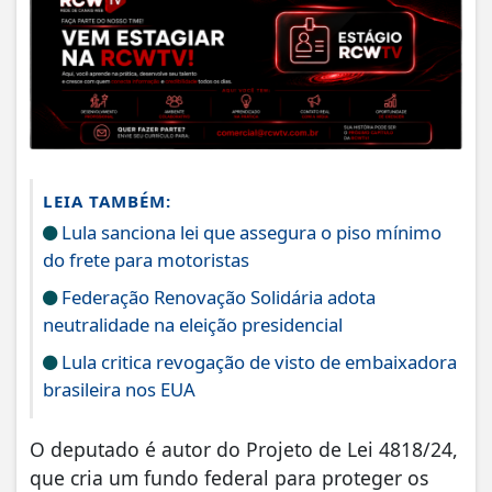
LEIA TAMBÉM:
Lula sanciona lei que assegura o piso mínimo
do frete para motoristas
Federação Renovação Solidária adota
neutralidade na eleição presidencial
Lula critica revogação de visto de embaixadora
brasileira nos EUA
O deputado é autor do Projeto de Lei 4818/24,
que cria um fundo federal para proteger os