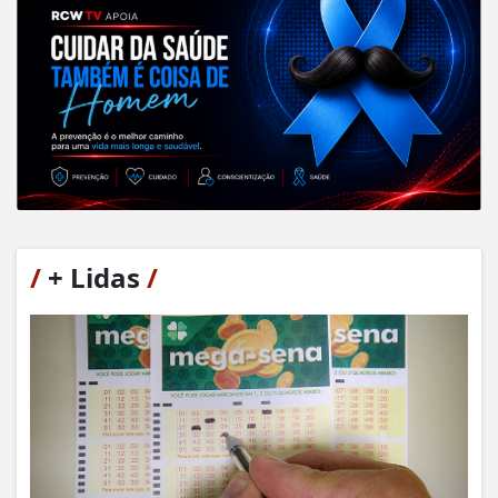
/
+ Lidas
/