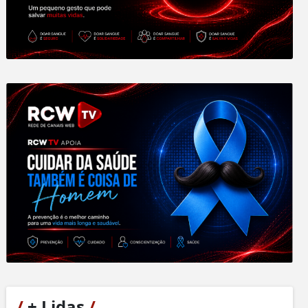
/
+ Lidas
/