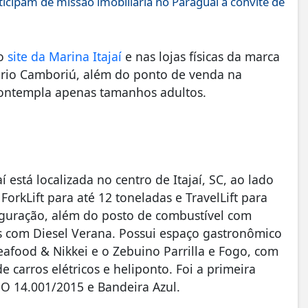
icipam de missão imobiliária no Paraguai a convite de
no
site da Marina Itajaí
e nas lojas físicas da marca
eário Camboriú, além do ponto de venda na
 contempla apenas tamanhos adultos.
 está localizada no centro de Itajaí, SC, ao lado
kLift para até 12 toneladas e TravelLift para
figuração, além do posto de combustível com
s com Diesel Verana. Possui espaço gastronômico
eafood & Nikkei e o Zebuino Parrilla e Fogo, com
carros elétricos e heliponto. Foi a primeira
ISO 14.001/2015 e Bandeira Azul.