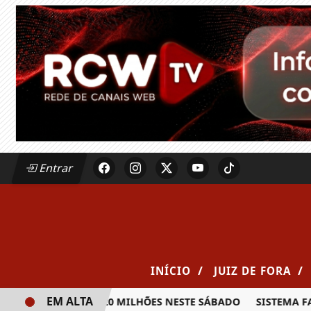
Entrar
/
/
INÍCIO
JUIZ DE FORA
EM ALTA
A PRÊMIO DE R$ 20 MILHÕES NESTE SÁBADO
SISTEMA FAE