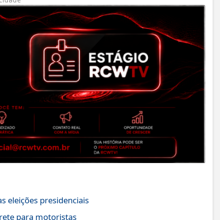
s eleições presidenciais
rete para motoristas