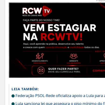
LEIA TAMBÉM:
Federação PSOL-Rede oficializa apoio a Lula para a
Lula sanciona lei que assegura o piso mínimo do f