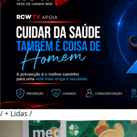
/
+ Lidas
/