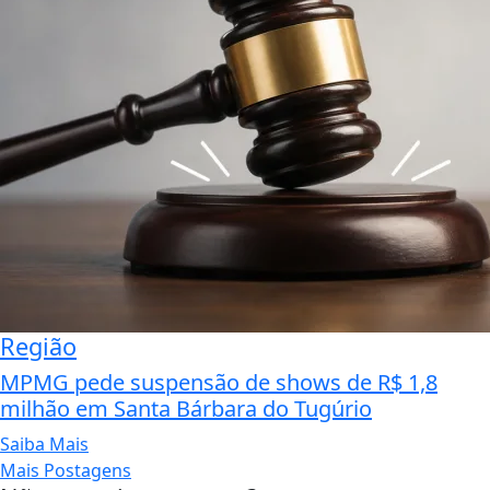
Região
MPMG pede suspensão de shows de R$ 1,8
milhão em Santa Bárbara do Tugúrio
Saiba Mais
Mais Postagens