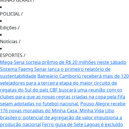
MINAS GERAIS
/
POLICIAL
/
Edições
/
Notícias
/
ESPORTES
/
Mega-Sena sorteia prêmio de R$ 20 milhões neste sábado
Sistema Faemg Senar lança o primeiro relatório de
sustentabilidade
Balneário Camboriú receberá mais de 120
velejadores para a terceira etapa do maior circuito de
regatas do Sul do país
CBF buscará uma reunião com os
clubes para que as novas regras criadas na copa pela Fifa
sejam adotadas no futebol nacional.
Pouso Alegre recebe
176 novas moradias do Minha Casa, Minha Vida
Lítio
brasileiro: potencial de agregação de valor impulsiona a
produção nacional
Ferro-gusa de Sete Lagoas é excluído