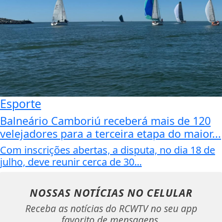
Esporte
Balneário Camboriú receberá mais de 120
velejadores para a terceira etapa do maior...
Com inscrições abertas, a disputa, no dia 18 de
julho, deve reunir cerca de 30...
NOSSAS NOTÍCIAS
NO CELULAR
Receba as notícias do RCWTV no seu app
favorito de mensagens.