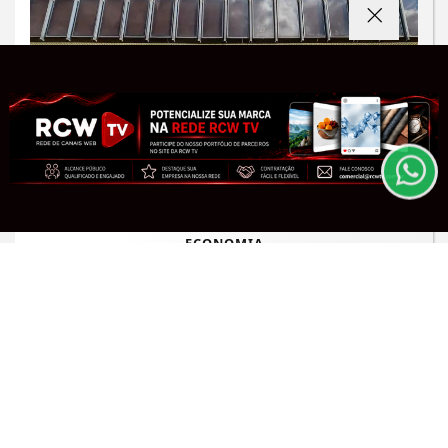
Termos de Uso e Privacidade
Esse site utiliza cookies para melhorar sua
experiência de navegação. Ao continuar o acesso,
entendemos que você concorda com nossos Termos
de Uso e Privacidade.
PARA MAIS INFORMAÇÕES,
ACESSE NOSSOS TERMOS
CLICANDO AQUI
PROSSEGUIR
ECONOMIA
Copom reduz a taxa Selic para 14% ao
ano em quarta queda seguida
Saiba Mais