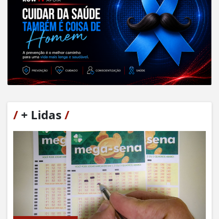
/
+ Lidas
/