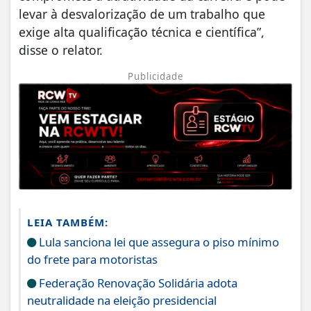
levar à desvalorização de um trabalho que
exige alta qualificação técnica e científica”,
disse o relator.
Publicidade
LEIA TAMBÉM:
Lula sanciona lei que assegura o piso mínimo
do frete para motoristas
Federação Renovação Solidária adota
neutralidade na eleição presidencial