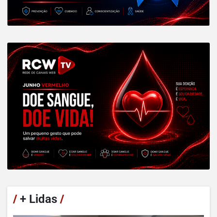
/
+ Lidas
/