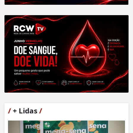
/
+ Lidas
/