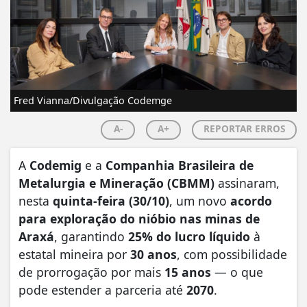
Fred Vianna/Divulgação Codemge
A-
A+
REPORTAR ERROS
A
Codemig
e a
Companhia Brasileira de
Metalurgia e Mineração (CBMM)
assinaram,
nesta
quinta-feira (30/10)
, um novo
acordo
para exploração do nióbio nas minas de
Araxá
, garantindo
25% do lucro líquido
à
estatal mineira por
30 anos
, com possibilidade
de prorrogação por mais
15 anos
— o que
pode estender a parceria até
2070
.