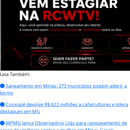
Leia Também:
Saneamento em Minas: 273 municípios podem aderir a
termo
Cooxupé devolve R$ 622 milhões a cafeicultores e lidera
destaques em MG
MPMG lança Observatório Lilás para ranqueamento de