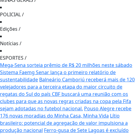
MINAS GERAIS
/
POLICIAL
/
Edições
/
Notícias
/
ESPORTES
/
Mega-Sena sorteia prêmio de R$ 20 milhões neste sábado
Sistema Faemg Senar lança o primeiro relatório de
sustentabilidade
Balneário Camboriú receberá mais de 120
velejadores para a terceira etapa do maior circuito de
regatas do Sul do país
CBF buscará uma reunião com os
clubes para que as novas regras criadas na copa pela Fifa
sejam adotadas no futebol nacional.
Pouso Alegre recebe
176 novas moradias do Minha Casa, Minha Vida
Lítio
brasileiro: potencial de agregação de valor impulsiona a
produção nacional
Ferro-gusa de Sete Lagoas é excluído