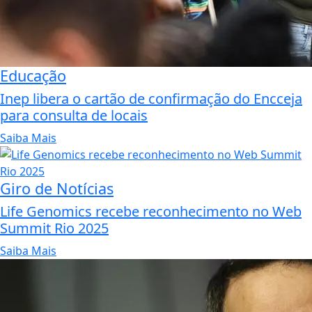
Educação
Inep libera o cartão de confirmação do Encceja
para consulta de locais
Saiba Mais
Giro de Notícias
Life Genomics recebe reconhecimento no Web
Summit Rio 2025
Saiba Mais