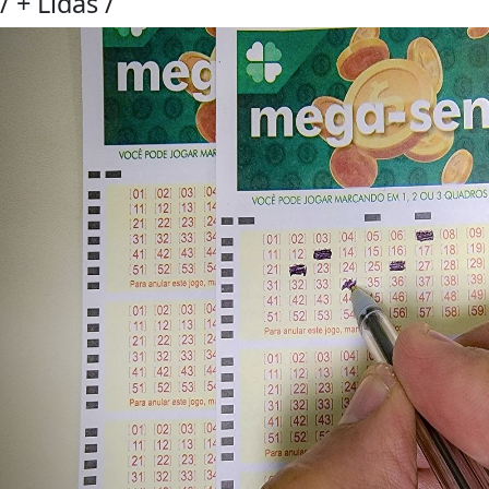
/
+ Lidas
/