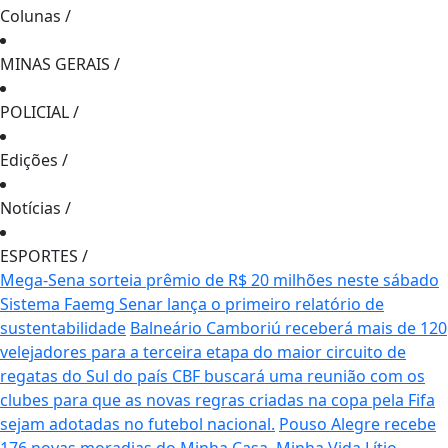
Colunas
/
MINAS GERAIS
/
POLICIAL
/
Edições
/
Notícias
/
ESPORTES
/
Mega-Sena sorteia prêmio de R$ 20 milhões neste sábado
Sistema Faemg Senar lança o primeiro relatório de
sustentabilidade
Balneário Camboriú receberá mais de 120
velejadores para a terceira etapa do maior circuito de
regatas do Sul do país
CBF buscará uma reunião com os
clubes para que as novas regras criadas na copa pela Fifa
sejam adotadas no futebol nacional.
Pouso Alegre recebe
176 novas moradias do Minha Casa, Minha Vida
Lítio