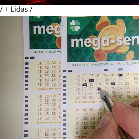
/
+ Lidas
/