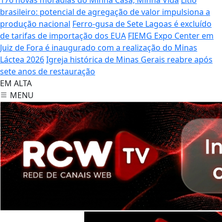
brasileiro: potencial de agregação de valor impulsiona a
produção nacional
Ferro-gusa de Sete Lagoas é excluído
de tarifas de importação dos EUA
FIEMG Expo Center em
Juiz de Fora é inaugurado com a realização do Minas
Láctea 2026
Igreja histórica de Minas Gerais reabre após
sete anos de restauração
EM ALTA
MENU