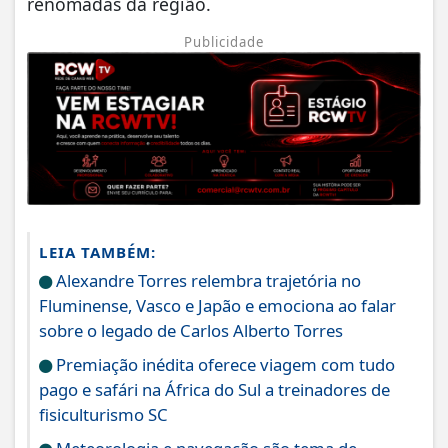
renomadas da região.
Publicidade
LEIA TAMBÉM:
Alexandre Torres relembra trajetória no
Fluminense, Vasco e Japão e emociona ao falar
sobre o legado de Carlos Alberto Torres
Premiação inédita oferece viagem com tudo
pago e safári na África do Sul a treinadores de
fisiculturismo SC