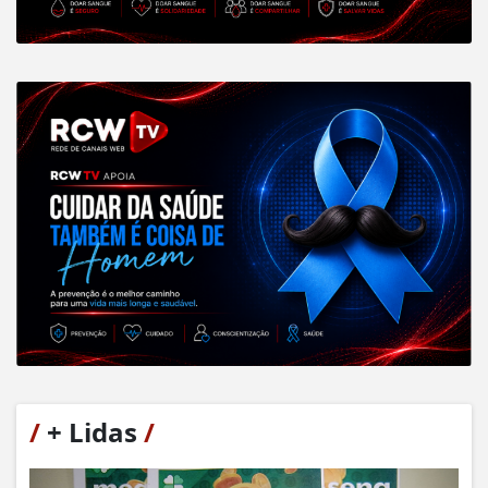
/
+ Lidas
/