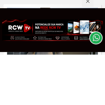
Termos de Uso e Privacidade
Esse site utiliza cookies para melhorar sua
experiência de navegação. Ao continuar o acesso,
entendemos que você concorda com nossos Termos
de Uso e Privacidade.
PARA MAIS INFORMAÇÕES,
ACESSE NOSSOS TERMOS
CLICANDO AQUI
PROSSEGUIR
JUSTIÇA
Alexandre de Moraes nega visitas de
filhos a Jair Bolsonaro no Dia dos Pais
Saiba Mais