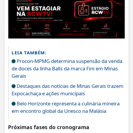
LEIA TAMBÉM:
Procon-MPMG determina suspensão da venda
de doces da linha Balls da marca Fini em Minas
Gerais
Destaques das notícias de Minas Gerais trazem
Expocachaça e ações municipais
Belo Horizonte representa a culinária mineira
em encontro global da Unesco na Malásia
Próximas fases do cronograma