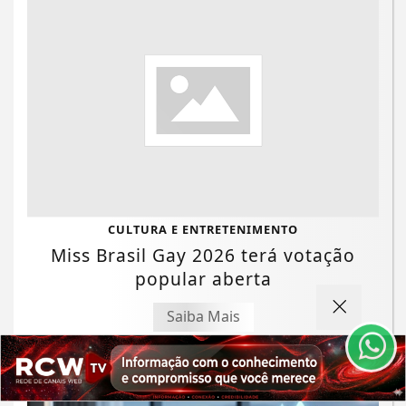
Termos de Uso e Privacidade
CULTURA E ENTRETENIMENTO
Miss Brasil Gay 2026 terá votação
Esse site utiliza cookies para melhorar sua
experiência de navegação. Ao continuar o acesso,
popular aberta
entendemos que você concorda com nossos Termos
de Uso e Privacidade.
Saiba Mais
PARA MAIS INFORMAÇÕES,
ACESSE NOSSOS TERMOS
CLICANDO AQUI
PROSSEGUIR