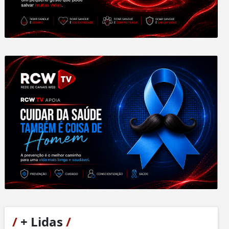
/
+ Lidas
/