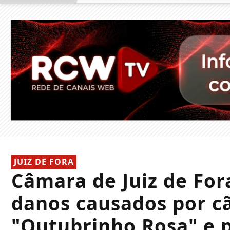
JUIZ DE FORA
Câmara de Juiz de For
danos causados por cã
"Outubrinho Rosa" e 