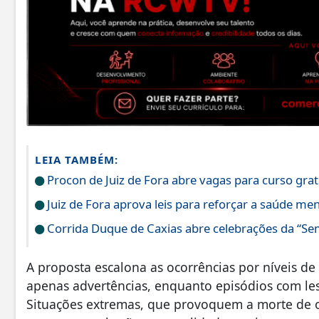
LEIA TAMBÉM:
Procon de Juiz de Fora abre vagas para curso grat
Juiz de Fora aprova leis para reforçar a saúde men
Corrida Duque de Caxias abre celebrações da “S
A proposta escalona as ocorrências por níveis d
apenas advertências, enquanto episódios com les
Situações extremas, que provoquem a morte de o