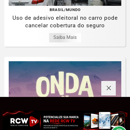
BRASIL/MUNDO
Uso de adesivo eleitoral no carro pode
cancelar cobertura do seguro
Saiba Mais
Termos de Uso e Privacidade
Esse site utiliza cookies para melhorar sua experiência
de navegação. Ao continuar o acesso, entendemos que
você concorda com nossos Termos de Uso e
Privacidade.
PARA MAIS INFORMAÇÕES,
ACESSE NOSSOS TERMOS