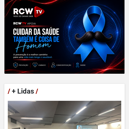
/
+ Lidas
/