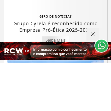
Termos de Uso e Privacidade
GIRO DE NOTÍCIAS
Esse site utiliza cookies para melhorar sua
Grupo Cyrela é reconhecido como
experiência de navegação. Ao continuar o acesso,
Empresa Pró-Ética 2025-2026
entendemos que você concorda com nossos Termos
de Uso e Privacidade.
Saiba Mais
PARA MAIS INFORMAÇÕES,
ACESSE NOSSOS TERMOS
CLICANDO AQUI
PROSSEGUIR