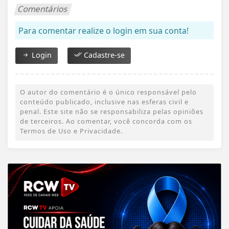
Comentários
Para comentar realize o login em sua conta!
Login
Cadastre-se
O autor do comentário é o único responsável pelo
conteúdo publicado, inclusive nas esferas civil e
penal. Este site não se responsabiliza pelas opiniões
de terceiros. Ao comentar, você concorda com os
Termos de Uso e Privacidade.