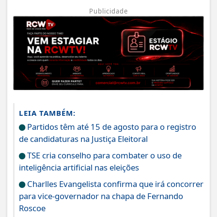
Publicidade
LEIA TAMBÉM:
Partidos têm até 15 de agosto para o registro
de candidaturas na Justiça Eleitoral
TSE cria conselho para combater o uso de
inteligência artificial nas eleições
Charlles Evangelista confirma que irá concorrer
para vice-governador na chapa de Fernando
Roscoe