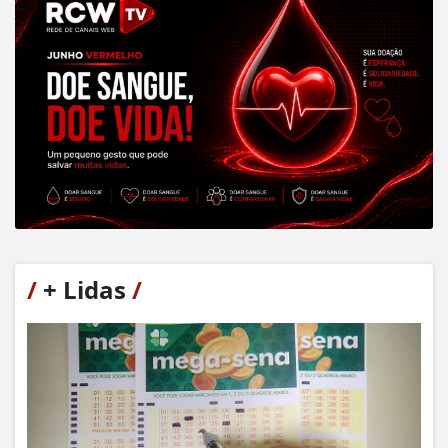
/
+ Lidas
/