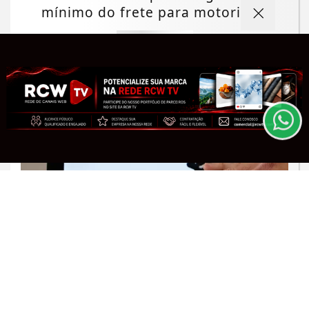
mínimo do frete para motoristas
Termos de Uso e Privacidade
Saiba Mais
Esse site utiliza cookies para melhorar sua
experiência de navegação. Ao continuar o acesso,
entendemos que você concorda com nossos Termos
de Uso e Privacidade.
PARA MAIS INFORMAÇÕES,
ACESSE NOSSOS TERMOS
CLICANDO AQUI
PROSSEGUIR
JUSTIÇA
TRE-RJ altera 66 locais de votação
para conter o crime organizado