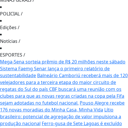
MINAS GERAIS
/
POLICIAL
/
Edições
/
Notícias
/
ESPORTES
/
Mega-Sena sorteia prêmio de R$ 20 milhões neste sábado
Sistema Faemg Senar lança o primeiro relatório de
sustentabilidade
Balneário Camboriú receberá mais de 120
velejadores para a terceira etapa do maior circuito de
regatas do Sul do país
CBF buscará uma reunião com os
clubes para que as novas regras criadas na copa pela Fifa
sejam adotadas no futebol nacional.
Pouso Alegre recebe
176 novas moradias do Minha Casa, Minha Vida
Lítio
brasileiro: potencial de agregação de valor impulsiona a
produção nacional
Ferro-gusa de Sete Lagoas é excluído