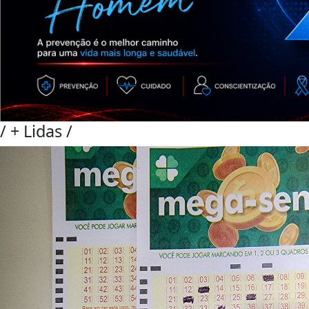
/
+ Lidas
/