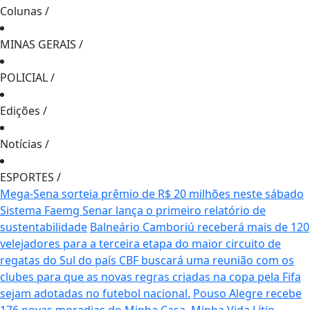
Colunas
/
MINAS GERAIS
/
POLICIAL
/
Edições
/
Notícias
/
ESPORTES
/
Mega-Sena sorteia prêmio de R$ 20 milhões neste sábado
Sistema Faemg Senar lança o primeiro relatório de
sustentabilidade
Balneário Camboriú receberá mais de 120
velejadores para a terceira etapa do maior circuito de
regatas do Sul do país
CBF buscará uma reunião com os
clubes para que as novas regras criadas na copa pela Fifa
sejam adotadas no futebol nacional.
Pouso Alegre recebe
176 novas moradias do Minha Casa, Minha Vida
Lítio