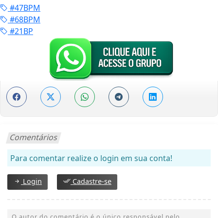
#47BPM
#68BPM
#21BP
Comentários
Para comentar realize o login em sua conta!
Login
Cadastre-se
O autor do comentário é o único responsável pelo