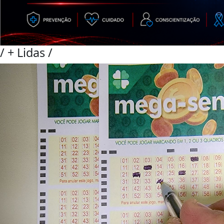
/
+ Lidas
/