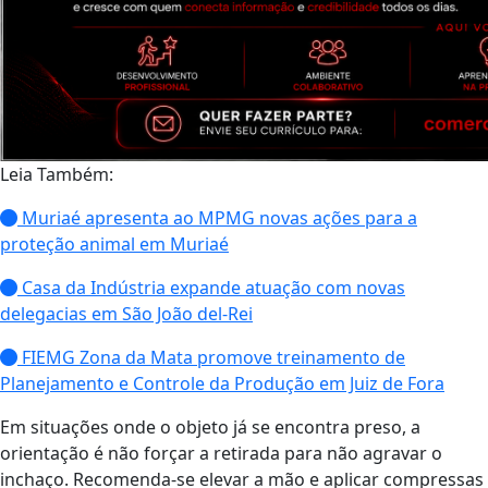
Leia Também:
Muriaé apresenta ao MPMG novas ações para a
proteção animal em Muriaé
Casa da Indústria expande atuação com novas
delegacias em São João del-Rei
FIEMG Zona da Mata promove treinamento de
Planejamento e Controle da Produção em Juiz de Fora
Em situações onde o objeto já se encontra preso, a
orientação é não forçar a retirada para não agravar o
inchaço. Recomenda-se elevar a mão e aplicar compressas