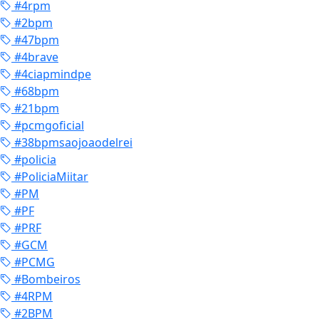
#4rpm
#2bpm
#47bpm
#4brave
#4ciapmindpe
#68bpm
#21bpm
#pcmgoficial
#38bpmsaojoaodelrei
#policia
#PoliciaMiitar
#PM
#PF
#PRF
#GCM
#PCMG
#Bombeiros
#4RPM
#2BPM