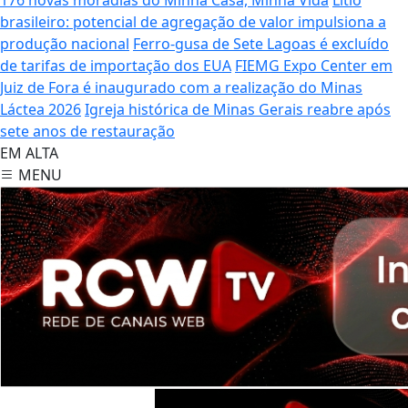
brasileiro: potencial de agregação de valor impulsiona a
produção nacional
Ferro-gusa de Sete Lagoas é excluído
de tarifas de importação dos EUA
FIEMG Expo Center em
Juiz de Fora é inaugurado com a realização do Minas
Láctea 2026
Igreja histórica de Minas Gerais reabre após
sete anos de restauração
EM ALTA
MENU