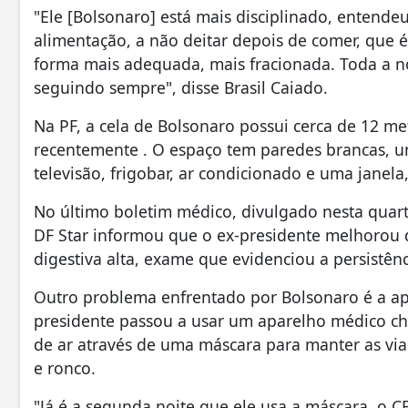
"Ele [Bolsonaro] está mais disciplinado, entende
alimentação, a não deitar depois de comer, que
forma mais adequada, mais fracionada. Toda a no
seguindo sempre", disse Brasil Caiado.
Na PF, a cela de Bolsonaro possui cerca de 12 me
recentemente . O espaço tem paredes brancas, u
televisão, frigobar, ar condicionado e uma janela
No último boletim médico, divulgado nesta quarta
DF Star informou que o ex-presidente melhorou d
digestiva alta, exame que evidenciou a persistênci
Outro problema enfrentado por Bolsonaro é a apne
presidente passou a usar um aparelho médico c
de ar através de uma máscara para manter as via
e ronco.
"Já é a segunda noite que ele usa a máscara, o 