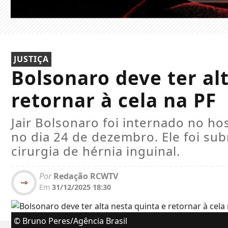
JUSTIÇA
Bolsonaro deve ter al
retornar à cela na PF
Jair Bolsonaro foi internado no hos
no dia 24 de dezembro. Ele foi su
cirurgia de hérnia inguinal.
Por
Redação RCWTV
Em
31/12/2025 18:30
© Bruno Peres/Agência Brasil