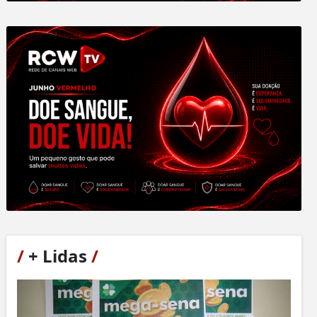
/
+ Lidas
/