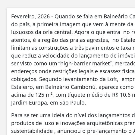
Fevereiro, 2026 -
Quando se fala em Balneário C
do país, a primeira imagem que vem à mente da 
luxuosos da orla central. Agora o que entra no r
atentos, é a região das praias agrestes, no Estal
limitam as construções a três pavimentos e tax
que reduz a velocidade do lançamento de imóveis
ser visto como um “high-barrier market”, mercad
endereços onde restrições legais e escassez físic
cobiçados. Segundo levantamento da Loft, empres
Estaleiro, em Balneário Camboriú, aparece como o
acima de 125 m², com tíquete médio de R$ 10,6 m
Jardim Europa, em São Paulo.
Para se ter uma ideia do nível dos lançamentos 
produtos de luxo e inovações arquitetônicas p
sustentabilidade , anunciou o pré-lançamento o