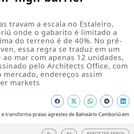
as travam a escala no Estaleiro,
riú onde o gabarito é limitado a
ima do terreno é de 40%. No pré-
ven, essa regra se traduz em um
te ao mar com apenas 12 unidades,
ssinado pelo Architects Office, com
No mercado, endereços assim
ier markets
A-
A+
REPORTAR ERROS