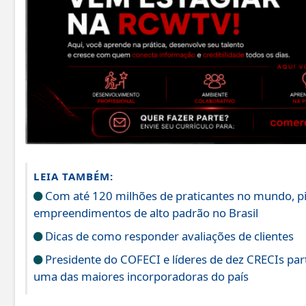
LEIA TAMBÉM:
Com até 120 milhões de praticantes no mundo, pick
empreendimentos de alto padrão no Brasil
Dicas de como responder avaliações de clientes
Presidente do COFECI e líderes de dez CRECIs part
uma das maiores incorporadoras do país